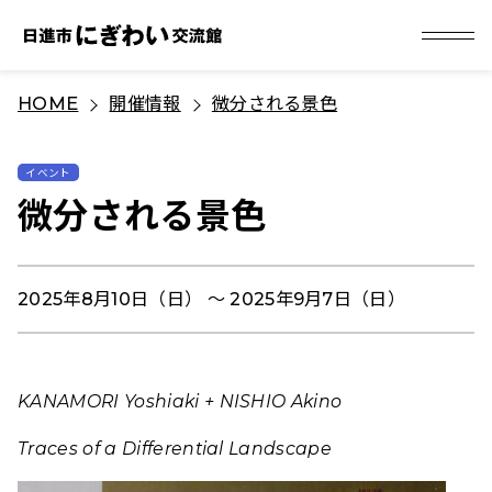
S
HOME
開催情報
微分される景色
k
i
p
イベント
微分される景色
t
o
c
2025年8月10日（日） 〜 2025年9月7日（日）
o
n
t
e
KANAMORI Yoshiaki + NISHIO Akino
n
Traces of a Differential Landscape
t