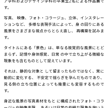
ア学科およびデザイン学科の卒業生2名による作品展で
す。
写真、 映像、フォト・コラージュ、立体、インスタレー
ションなど、 多様な表現手法によって、身 の回りにある
風景をさまざまな視点からとらえ直し、 再構築を試みま
す。
タイトルにある「景色」は、単なる視覚的な風景にとど
まらず、記憶や身体感覚、日常 の中で立ち上がる微細な
現象をも含むものとして捉えています。
それは、静的な対象と して留まったものではなく、常に
動的に変化する、 不安定で揺らぎを孕んだものであり、
見る側の立ち位置によっても幾重にも変容するもので
す。
身近な風景の写真素材をもと に構成されたフォト・コラ
ージュや映像表現、 あるいは日常の些細な現象を掬い上