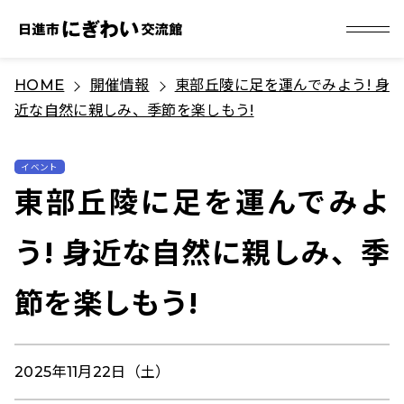
S
HOME
開催情報
東部丘陵に足を運んでみよう! 身
k
近な自然に親しみ、季節を楽しもう!
i
p
t
イベント
東部丘陵に足を運んでみよ
o
c
う! 身近な自然に親しみ、季
o
n
節を楽しもう!
t
e
n
2025年11月22日（土）
t