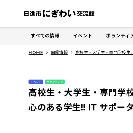
S
k
i
p
t
すべての情報
イベント
ボランティ
o
c
HOME
開催情報
高校生・大学生・専門学校生、デ
o
n
t
e
イベント
ボランティア
n
高校生・大学生・専門学校
t
心のある学生!! IT サポー