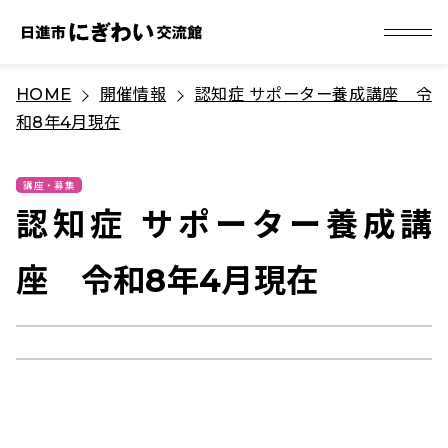
S
HOME
開催情報
認知症 サポーター養成講座 令
k
和8年4月現在
i
p
t
講座・募集
認知症 サポーター養成講
o
c
座 令和8年4月現在
o
n
t
e
n
t