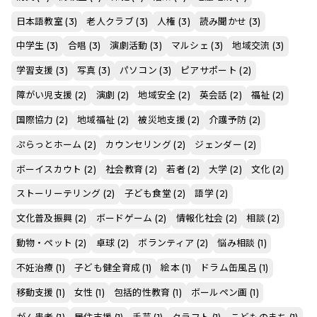
日本語教室 (3)
老人クラブ (3)
人権 (3)
読み聞かせ (3)
中学生 (3)
合唱 (3)
演劇活動 (3)
マルシェ (3)
地域交流 (3)
学習支援 (3)
写真 (3)
パソコン (3)
ピアサポート (2)
障がい児支援 (2)
演劇 (2)
地域安全 (2)
英会話 (2)
福祉 (2)
国際協力 (2)
地域福祉 (2)
被災地支援 (2)
介護予防 (2)
ぷらっとホーム (2)
カウンセリング (2)
ジェンダー (2)
ボーイスカウト (2)
社会教育 (2)
若者 (2)
大学 (2)
文化 (2)
ストーリーテリング (2)
子ども食堂 (2)
語学 (2)
文化普及振興 (2)
ボードゲーム (2)
情報化社会 (2)
相談 (2)
動物・ペット (2)
卓球 (2)
ボランティア (2)
悩み相談 (1)
不妊治療 (1)
子ども健全育成 (1)
絵本 (1)
ドラム缶風呂 (1)
移動支援 (1)
女性 (1)
包括的性教育 (1)
ボールペン画 (1)