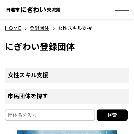
S
HOME
登録団体
女性スキル支援
k
i
にぎわい登録団体
p
t
o
c
女性スキル支援
o
n
市民団体を探す
t
e
検索
n
t