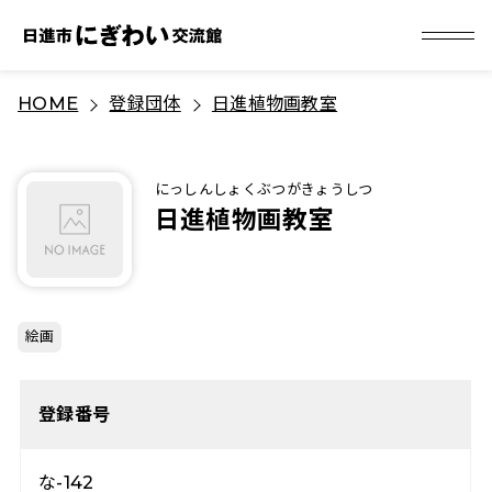
S
HOME
登録団体
日進植物画教室
k
i
p
にっしんしょくぶつがきょうしつ
t
日進植物画教室
o
c
o
n
絵画
t
e
登録番号
n
t
な-142