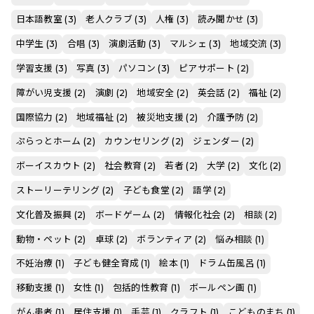
日本語教室 (3)
老人クラブ (3)
人権 (3)
読み聞かせ (3)
中学生 (3)
合唱 (3)
演劇活動 (3)
マルシェ (3)
地域交流 (3)
学習支援 (3)
写真 (3)
パソコン (3)
ピアサポート (2)
障がい児支援 (2)
演劇 (2)
地域安全 (2)
英会話 (2)
福祉 (2)
国際協力 (2)
地域福祉 (2)
被災地支援 (2)
介護予防 (2)
ぷらっとホーム (2)
カウンセリング (2)
ジェンダー (2)
ボーイスカウト (2)
社会教育 (2)
若者 (2)
大学 (2)
文化 (2)
ストーリーテリング (2)
子ども食堂 (2)
語学 (2)
文化普及振興 (2)
ボードゲーム (2)
情報化社会 (2)
相談 (2)
動物・ペット (2)
卓球 (2)
ボランティア (2)
悩み相談 (1)
不妊治療 (1)
子ども健全育成 (1)
絵本 (1)
ドラム缶風呂 (1)
移動支援 (1)
女性 (1)
包括的性教育 (1)
ボールペン画 (1)
がん患者 (1)
居住支援 (1)
手芸 (1)
クラフト (1)
こどものまち (1)