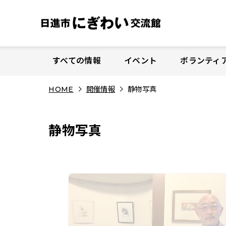
S
k
i
p
t
すべての情報
イベント
ボランティ
o
c
HOME
開催情報
静物写真
o
n
t
静物写真
e
n
t