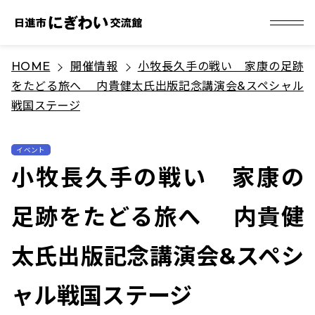
S
HOME
開催情報
小牧長久手の戦い 家康の足跡
k
をたどる旅へ 内貴健太氏出版記念講演会&スペシャル
i
戦国ステージ
p
t
o
イベント
小牧長久手の戦い 家康の
c
o
足跡をたどる旅へ 内貴健
n
t
太氏出版記念講演会&スペシ
e
n
ャル戦国ステージ
t