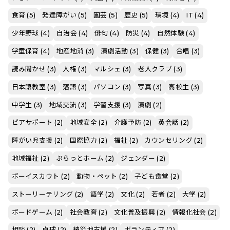
食育 (5)
発達障がい (5)
園芸 (5)
歴史 (5)
環境 (4)
IT (4)
少年野球 (4)
自治会 (4)
俳句 (4)
防災 (4)
自然体験 (4)
学童保育 (4)
地産地消 (3)
演劇活動 (3)
保健 (3)
合唱 (3)
読み聞かせ (3)
人権 (3)
マルシェ (3)
老人クラブ (3)
日本語教室 (3)
落語 (3)
パソコン (3)
写真 (3)
高校生 (3)
中学生 (3)
地域交流 (3)
学習支援 (3)
演劇 (2)
ピアサポート (2)
地域安全 (2)
介護予防 (2)
英会話 (2)
障がい児支援 (2)
国際協力 (2)
福祉 (2)
カウンセリング (2)
地域福祉 (2)
ぷらっとホーム (2)
ジェンダー (2)
ボーイスカウト (2)
動物・ペット (2)
子ども食堂 (2)
ストーリーテリング (2)
語学 (2)
文化 (2)
若者 (2)
大学 (2)
ボードゲーム (2)
社会教育 (2)
文化普及振興 (2)
情報化社会 (2)
相談 (2)
卓球 (2)
被災地支援 (2)
ボランティア (2)