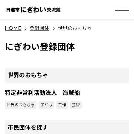
S
HOME
登録団体
世界のおもちゃ
k
i
にぎわい登録団体
p
t
o
c
世界のおもちゃ
o
n
特定非営利活動法人 海賊船
t
世界のおもちゃ
子ども
工作
芸術
e
n
t
市民団体を探す