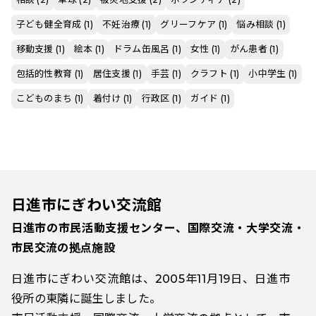
子ども健全育成 (1)
不妊治療 (1)
グリーフケア (1)
悩み相談 (1)
移動支援 (1)
絵本 (1)
ドラム缶風呂 (1)
女性 (1)
がん患者 (1)
包括的性教育 (1)
居住支援 (1)
手芸 (1)
クラフト (1)
小中学生 (1)
こどものまち (1)
着付け (1)
行政区 (1)
ガイド (1)
日進市にぎわい交流館
日進市の市民活動支援センター、国際交流・大学交流・
市民交流の拠点施設
日進市にぎわい交流館は、2005年11月19日、日進市
役所の東隣に誕生しました。