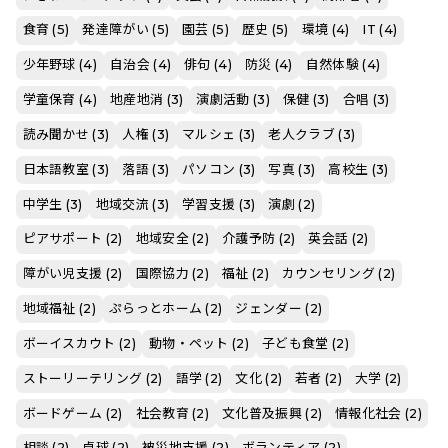
食育 (5)
発達障がい (5)
園芸 (5)
歴史 (5)
環境 (4)
IT (4)
少年野球 (4)
自治会 (4)
俳句 (4)
防災 (4)
自然体験 (4)
学童保育 (4)
地産地消 (3)
演劇活動 (3)
保健 (3)
合唱 (3)
読み聞かせ (3)
人権 (3)
マルシェ (3)
老人クラブ (3)
日本語教室 (3)
落語 (3)
パソコン (3)
写真 (3)
高校生 (3)
中学生 (3)
地域交流 (3)
学習支援 (3)
演劇 (2)
ピアサポート (2)
地域安全 (2)
介護予防 (2)
英会話 (2)
障がい児支援 (2)
国際協力 (2)
福祉 (2)
カウンセリング (2)
地域福祉 (2)
ぷらっとホーム (2)
ジェンダー (2)
ボーイスカウト (2)
動物・ペット (2)
子ども食堂 (2)
ストーリーテリング (2)
語学 (2)
文化 (2)
若者 (2)
大学 (2)
ボードゲーム (2)
社会教育 (2)
文化普及振興 (2)
情報化社会 (2)
相談 (2)
卓球 (2)
被災地支援 (2)
ボランティア (2)