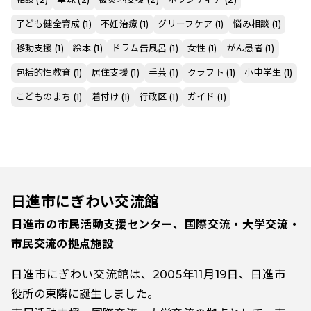
子ども健全育成 (1)
不妊治療 (1)
グリーフケア (1)
悩み相談 (1)
移動支援 (1)
絵本 (1)
ドラム缶風呂 (1)
女性 (1)
がん患者 (1)
包括的性教育 (1)
居住支援 (1)
手芸 (1)
クラフト (1)
小中学生 (1)
こどものまち (1)
着付け (1)
行政区 (1)
ガイド (1)
日進市にぎわい交流館
日進市の市民活動支援センター、国際交流・大学交流・
市民交流の拠点施設
日進市にぎわい交流館は、2005年11月19日、日進市
役所の東隣に誕生しました。