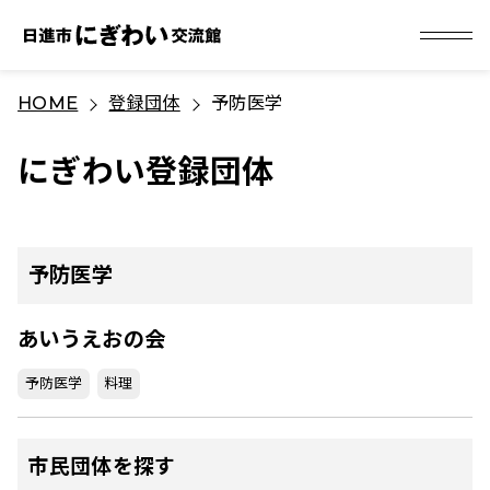
S
HOME
登録団体
予防医学
k
i
にぎわい登録団体
p
t
o
c
予防医学
o
n
あいうえおの会
t
予防医学
料理
e
n
t
市民団体を探す