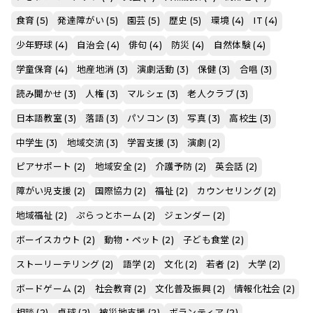
食育 (5)
発達障がい (5)
園芸 (5)
歴史 (5)
環境 (4)
IT (4)
少年野球 (4)
自治会 (4)
俳句 (4)
防災 (4)
自然体験 (4)
学童保育 (4)
地産地消 (3)
演劇活動 (3)
保健 (3)
合唱 (3)
読み聞かせ (3)
人権 (3)
マルシェ (3)
老人クラブ (3)
日本語教室 (3)
落語 (3)
パソコン (3)
写真 (3)
高校生 (3)
中学生 (3)
地域交流 (3)
学習支援 (3)
演劇 (2)
ピアサポート (2)
地域安全 (2)
介護予防 (2)
英会話 (2)
障がい児支援 (2)
国際協力 (2)
福祉 (2)
カウンセリング (2)
地域福祉 (2)
ぷらっとホーム (2)
ジェンダー (2)
ボーイスカウト (2)
動物・ペット (2)
子ども食堂 (2)
ストーリーテリング (2)
語学 (2)
文化 (2)
若者 (2)
大学 (2)
ボードゲーム (2)
社会教育 (2)
文化普及振興 (2)
情報化社会 (2)
相談 (2)
卓球 (2)
被災地支援 (2)
ボランティア (2)