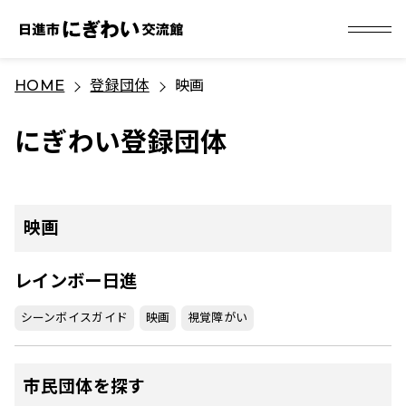
S
HOME
登録団体
映画
k
i
にぎわい登録団体
p
t
o
c
映画
o
n
レインボー日進
t
シーンボイスガイド
映画
視覚障がい
e
n
t
市民団体を探す