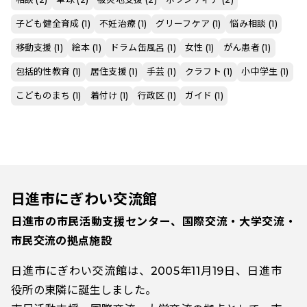
子ども健全育成 (1)
不妊治療 (1)
グリーフケア (1)
悩み相談 (1)
移動支援 (1)
絵本 (1)
ドラム缶風呂 (1)
女性 (1)
がん患者 (1)
包括的性教育 (1)
居住支援 (1)
手芸 (1)
クラフト (1)
小中学生 (1)
こどものまち (1)
着付け (1)
行政区 (1)
ガイド (1)
日進市にぎわい交流館
日進市の市民活動支援センター、国際交流・大学交流・
市民交流の拠点施設
日進市にぎわい交流館は、2005年11月19日、日進市
役所の東隣に誕生しました。