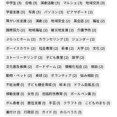
中学生 (3)
合唱 (3)
演劇活動 (3)
マルシェ (3)
地域交流 (3)
学習支援 (3)
写真 (3)
パソコン (3)
ピアサポート (2)
障がい児支援 (2)
演劇 (2)
地域安全 (2)
英会話 (2)
福祉 (2)
国際協力 (2)
地域福祉 (2)
被災地支援 (2)
介護予防 (2)
ぷらっとホーム (2)
カウンセリング (2)
ジェンダー (2)
ボーイスカウト (2)
社会教育 (2)
若者 (2)
大学 (2)
文化 (2)
ストーリーテリング (2)
子ども食堂 (2)
語学 (2)
文化普及振興 (2)
ボードゲーム (2)
情報化社会 (2)
相談 (2)
動物・ペット (2)
卓球 (2)
ボランティア (2)
悩み相談 (1)
不妊治療 (1)
子ども健全育成 (1)
絵本 (1)
ドラム缶風呂 (1)
移動支援 (1)
女性 (1)
包括的性教育 (1)
ボールペン画 (1)
がん患者 (1)
居住支援 (1)
手芸 (1)
クラフト (1)
こどものまち (1)
着付け (1)
行政区 (1)
ガイド (1)
わらべうた (1)