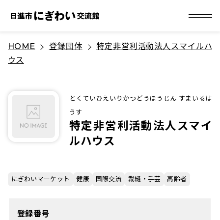
S
HOME
登録団体
特定非営利活動法人スマイルハ
k
ウス
i
p
t
とくていひえいりかつどうほうじん すまいるは
o
うす
c
特定非営利活動法人スマイ
o
ルハウス
n
t
e
にぎわいマーケット
健康
国際交流
裁縫・手芸
高齢者
n
t
登録番号