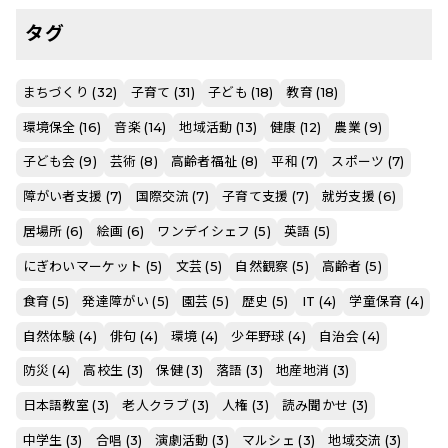
タグ
まちづくり (32)
子育て (31)
子ども (18)
教育 (18)
環境保全 (16)
音楽 (14)
地域活動 (13)
健康 (12)
農業 (9)
子ども会 (9)
芸術 (8)
高齢者福祉 (8)
平和 (7)
スポーツ (7)
障がい者支援 (7)
国際交流 (7)
子育て支援 (7)
就労支援 (6)
居場所 (6)
絵画 (6)
ワンデイシェフ (5)
英語 (5)
にぎわいマーケット (5)
文芸 (5)
自然観察 (5)
高齢者 (5)
食育 (5)
発達障がい (5)
園芸 (5)
歴史 (5)
IT (4)
学童保育 (4)
自然体験 (4)
俳句 (4)
環境 (4)
少年野球 (4)
自治会 (4)
防災 (4)
高校生 (3)
保健 (3)
落語 (3)
地産地消 (3)
日本語教室 (3)
老人クラブ (3)
人権 (3)
読み聞かせ (3)
中学生 (3)
合唱 (3)
演劇活動 (3)
マルシェ (3)
地域交流 (3)