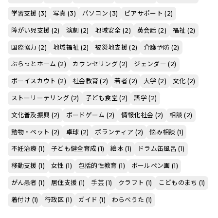
学習支援 (3)
写真 (3)
パソコン (3)
ピアサポート (2)
障がい児支援 (2)
演劇 (2)
地域安全 (2)
英会話 (2)
福祉 (2)
国際協力 (2)
地域福祉 (2)
被災地支援 (2)
介護予防 (2)
ぷらっとホーム (2)
カウンセリング (2)
ジェンダー (2)
ボーイスカウト (2)
社会教育 (2)
若者 (2)
大学 (2)
文化 (2)
ストーリーテリング (2)
子ども食堂 (2)
語学 (2)
文化普及振興 (2)
ボードゲーム (2)
情報化社会 (2)
相談 (2)
動物・ペット (2)
卓球 (2)
ボランティア (2)
悩み相談 (1)
不妊治療 (1)
子ども健全育成 (1)
絵本 (1)
ドラム缶風呂 (1)
移動支援 (1)
女性 (1)
包括的性教育 (1)
ボールペン画 (1)
がん患者 (1)
居住支援 (1)
手芸 (1)
クラフト (1)
こどものまち (1)
着付け (1)
行政区 (1)
ガイド (1)
わらべうた (1)