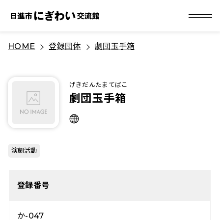
S
HOME
登録団体
劇団玉手箱
k
i
p
げきだんたまてばこ
t
劇団玉手箱
o
c
o
n
演劇活動
t
e
登録番号
n
t
か-047