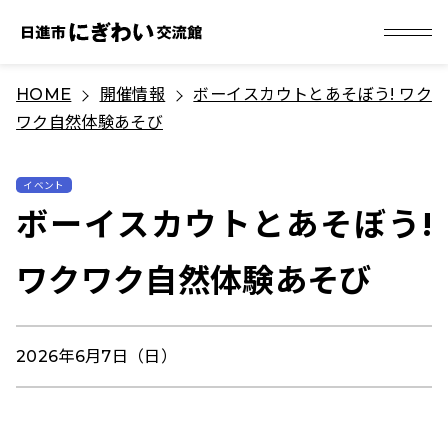
S
HOME
開催情報
ボーイスカウトとあそぼう! ワク
k
ワク自然体験あそび
i
p
t
イベント
ボーイスカウトとあそぼう!
o
c
ワクワク自然体験あそび
o
n
t
2026年6月7日（日）
e
n
t