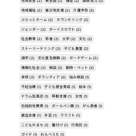
地域安全 (2)
英会話 (2)
福祉 (2)
国際協力 (2)
地域福祉 (2)
被災地支援 (2)
介護予防 (2)
ぷらっとホーム (2)
カウンセリング (2)
ジェンダー (2)
ボーイスカウト (2)
社会教育 (2)
若者 (2)
大学 (2)
文化 (2)
ストーリーテリング (2)
子ども食堂 (2)
語学 (2)
文化普及振興 (2)
ボードゲーム (2)
情報化社会 (2)
相談 (2)
動物・ペット (2)
卓球 (2)
ボランティア (2)
悩み相談 (1)
不妊治療 (1)
子ども健全育成 (1)
絵本 (1)
ドラム缶風呂 (1)
移動支援 (1)
女性 (1)
包括的性教育 (1)
ボールペン画 (1)
がん患者 (1)
居住支援 (1)
手芸 (1)
クラフト (1)
こどものまち (1)
着付け (1)
行政区 (1)
ガイド (1)
わらべうた (1)