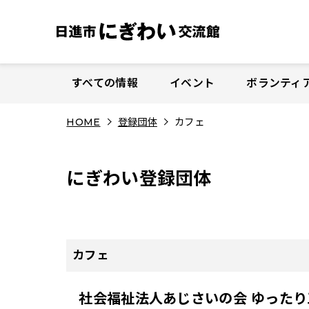
S
k
i
p
t
すべての情報
イベント
ボランティ
o
c
HOME
登録団体
カフェ
o
n
t
にぎわい登録団体
e
n
t
カフェ
社会福祉法人あじさいの会 ゆったり