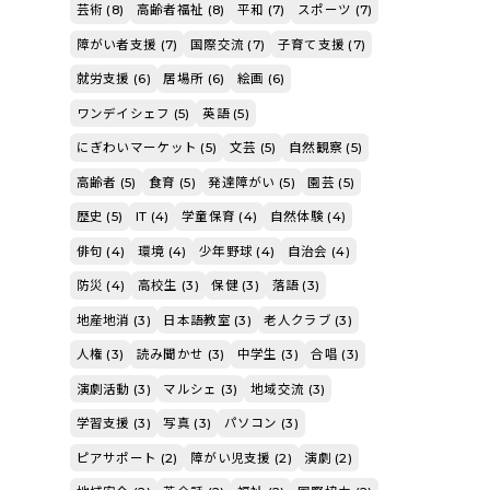
芸術 (8)
高齢者福祉 (8)
平和 (7)
スポーツ (7)
障がい者支援 (7)
国際交流 (7)
子育て支援 (7)
就労支援 (6)
居場所 (6)
絵画 (6)
ワンデイシェフ (5)
英語 (5)
にぎわいマーケット (5)
文芸 (5)
自然観察 (5)
高齢者 (5)
食育 (5)
発達障がい (5)
園芸 (5)
歴史 (5)
IT (4)
学童保育 (4)
自然体験 (4)
俳句 (4)
環境 (4)
少年野球 (4)
自治会 (4)
防災 (4)
高校生 (3)
保健 (3)
落語 (3)
地産地消 (3)
日本語教室 (3)
老人クラブ (3)
人権 (3)
読み聞かせ (3)
中学生 (3)
合唱 (3)
演劇活動 (3)
マルシェ (3)
地域交流 (3)
学習支援 (3)
写真 (3)
パソコン (3)
ピアサポート (2)
障がい児支援 (2)
演劇 (2)