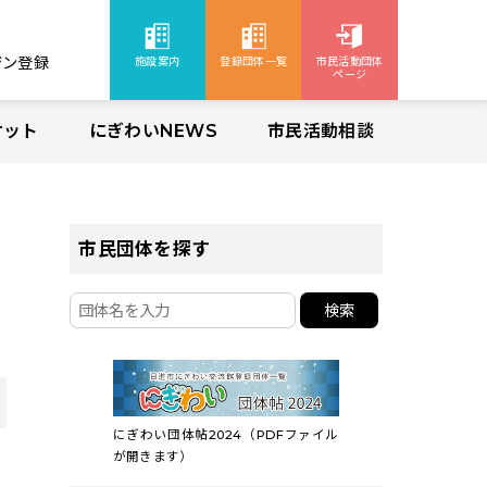
ジン登録
施設案内
登録団体一覧
市民活動団体
ページ
ケット
にぎわいNEWS
市民活動相談
市民団体を探す
検索
にぎわい団体帖2024（PDFファイル
が開きます）