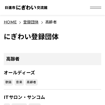
S
HOME
登録団体
高齢者
k
i
にぎわい登録団体
p
t
o
c
高齢者
o
n
オールディーズ
t
歌謡
音楽
高齢者
e
n
ITサロン・サンコム
t