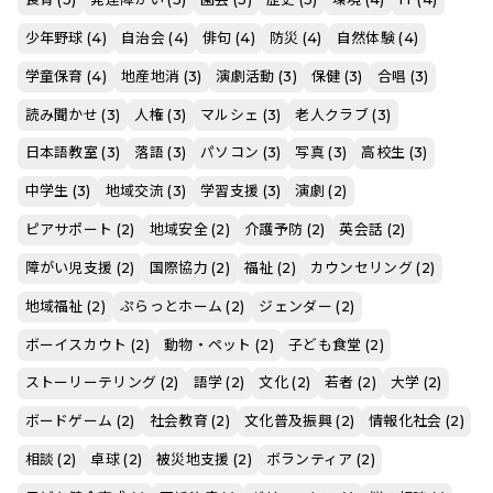
少年野球 (4)
自治会 (4)
俳句 (4)
防災 (4)
自然体験 (4)
学童保育 (4)
地産地消 (3)
演劇活動 (3)
保健 (3)
合唱 (3)
読み聞かせ (3)
人権 (3)
マルシェ (3)
老人クラブ (3)
日本語教室 (3)
落語 (3)
パソコン (3)
写真 (3)
高校生 (3)
中学生 (3)
地域交流 (3)
学習支援 (3)
演劇 (2)
ピアサポート (2)
地域安全 (2)
介護予防 (2)
英会話 (2)
障がい児支援 (2)
国際協力 (2)
福祉 (2)
カウンセリング (2)
地域福祉 (2)
ぷらっとホーム (2)
ジェンダー (2)
ボーイスカウト (2)
動物・ペット (2)
子ども食堂 (2)
ストーリーテリング (2)
語学 (2)
文化 (2)
若者 (2)
大学 (2)
ボードゲーム (2)
社会教育 (2)
文化普及振興 (2)
情報化社会 (2)
相談 (2)
卓球 (2)
被災地支援 (2)
ボランティア (2)