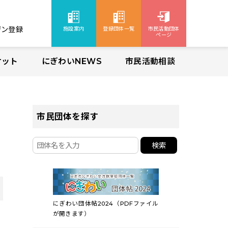
ジン登録
施設案内
登録団体一覧
市民活動団体
ページ
ケット
にぎわいNEWS
市民活動相談
市民団体を探す
検索
にぎわい団体帖2024（PDFファイル
が開きます）