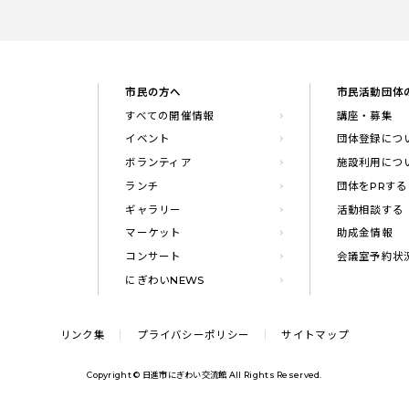
市民の方へ
市民活動団体
すべての開催情報
講座・募集
イベント
団体登録につ
ボランティア
施設利用につ
ランチ
団体をPRする
ギャラリー
活動相談する
マーケット
助成金情報
コンサート
会議室予約状
にぎわいNEWS
リンク集
プライバシーポリシー
サイトマップ
Copyright © 日進市にぎわい交流館 All Rights Reserved.