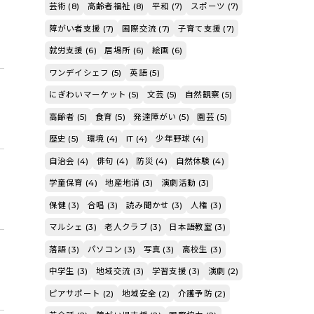
芸術 (8)
高齢者福祉 (8)
平和 (7)
スポーツ (7)
障がい者支援 (7)
国際交流 (7)
子育て支援 (7)
就労支援 (6)
居場所 (6)
絵画 (6)
ワンデイシェフ (5)
英語 (5)
にぎわいマーケット (5)
文芸 (5)
自然観察 (5)
高齢者 (5)
食育 (5)
発達障がい (5)
園芸 (5)
歴史 (5)
環境 (4)
IT (4)
少年野球 (4)
自治会 (4)
俳句 (4)
防災 (4)
自然体験 (4)
学童保育 (4)
地産地消 (3)
演劇活動 (3)
保健 (3)
合唱 (3)
読み聞かせ (3)
人権 (3)
マルシェ (3)
老人クラブ (3)
日本語教室 (3)
落語 (3)
パソコン (3)
写真 (3)
高校生 (3)
中学生 (3)
地域交流 (3)
学習支援 (3)
演劇 (2)
ピアサポート (2)
地域安全 (2)
介護予防 (2)