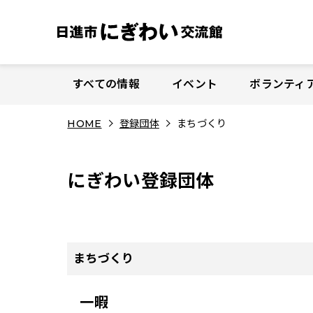
S
k
i
p
t
すべての情報
イベント
ボランティ
o
c
HOME
登録団体
まちづくり
o
n
t
にぎわい登録団体
e
n
t
まちづくり
一暇