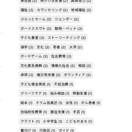
英会話 (2)
障がい児支援 (2)
国際協力 (2)
福祉 (2)
カウンセリング (2)
地域福祉 (2)
ぷらっとホーム (2)
ジェンダー (2)
ボーイスカウト (2)
動物・ペット (2)
子ども食堂 (2)
ストーリーテリング (2)
語学 (2)
文化 (2)
若者 (2)
大学 (2)
ボードゲーム (2)
社会教育 (2)
文化普及振興 (2)
情報化社会 (2)
相談 (2)
卓球 (2)
被災地支援 (2)
ボランティア (2)
子ども健全育成 (1)
不妊治療 (1)
グリーフケア (1)
悩み相談 (1)
移動支援 (1)
絵本 (1)
ドラム缶風呂 (1)
女性 (1)
がん患者 (1)
包括的性教育 (1)
居住支援 (1)
手芸 (1)
クラフト (1)
小中学生 (1)
こどものまち (1)
着付け (1)
行政区 (1)
ガイド (1)